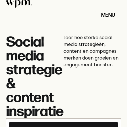
MENU
SLUITEN
Social
Leer hoe sterke social
media strategieën,
media
content en campagnes
merken doen groeien en
strategie
engagement boosten.
&
content
inspiratie